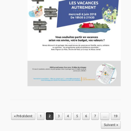
Post navigation
« Précédent
1
2
3
4
5
6
7
…
19
Suivant »