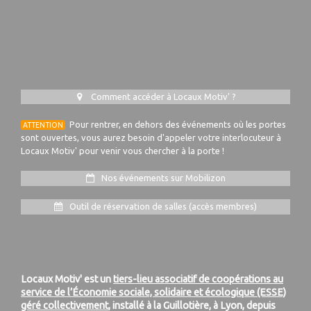
Comment accéder à Locaux Motiv' ?
Pour rentrer, en dehors des événements où les portes
ATTENTION
sont ouvertes, vous aurez besoin d'appeler votre interlocuteur à
Locaux Motiv' pour venir vous chercher à la porte !
Nos événements sur Mobilizon
Outil de réservation de salles (accès membres)
Locaux Motiv' est un
tiers-lieu associatif de coopérations au
service de l’Économie sociale, solidaire et écologique (ESSE)
géré collectivement
, installé à la Guillotière, à Lyon, depuis