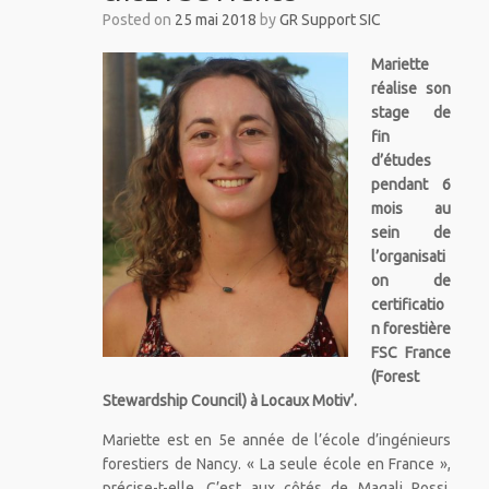
Posted on
25 mai 2018
by
GR Support SIC
Mariette
réalise son
stage de
fin
d’études
pendant 6
mois au
sein de
l’organisati
on de
certificatio
n forestière
FSC France
(Forest
Stewardship Council) à Locaux Motiv’.
Mariette est en 5e année de l’école d’ingénieurs
forestiers de Nancy. « La seule école en France »,
précise-t-elle. C’est aux côtés de Magali Rossi,