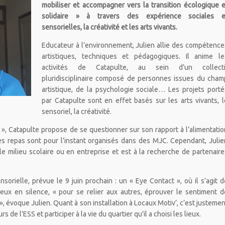
mobiliser et accompagner vers la transition écologique e
solidaire » à travers des expérience sociales e
sensorielles, la créativité et les arts vivants.
Educateur à l’environnement, Julien allie des compétence
artistiques, techniques et pédagogiques. Il anime le
activités de Catapulte, au sein d’un collecti
pluridisciplinaire composé de personnes issues du cham
artistique, de la psychologie sociale… Les projets porté
par Catapulte sont en effet basés sur les arts vivants, l
sensoriel, la créativité.
 », Catapulte propose de se questionner sur son rapport à l’alimentatio
Ces repas sont pour l’instant organisés dans des MJC. Cependant, Julie
le milieu scolaire ou en entreprise et est à la recherche de partenaire
sorielle, prévue le 9 juin prochain : un « Eye Contact », où il s’agit d
eux en silence, « pour se relier aux autres, éprouver le sentiment d
, évoque Julien. Quant à son installation à Locaux Motiv’, c’est justemen
 de l’ESS et participer à la vie du quartier qu’il a choisi les lieux.