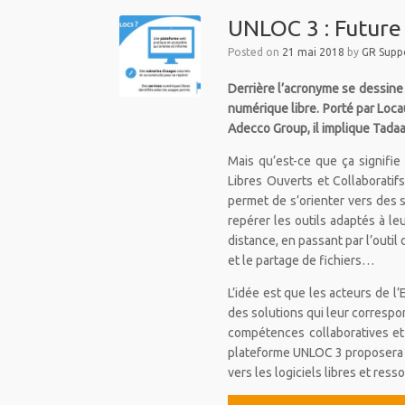
UNLOC 3 : Future 
Posted on
21 mai 2018
by
GR Suppo
Derrière l’acronyme se dessine 
numérique libre. Porté par Locau
Adecco Group, il implique Tadaa,
Mais qu’est-ce que ça signifi
Libres Ouverts et Collaboratif
permet de s’orienter vers des s
repérer les outils adaptés à le
distance, en passant par l’outil 
et le partage de fichiers…
L’idée est que les acteurs de l’
des solutions qui leur correspo
compétences collaboratives et
plateforme UNLOC 3 proposera d
vers les logiciels libres et ress