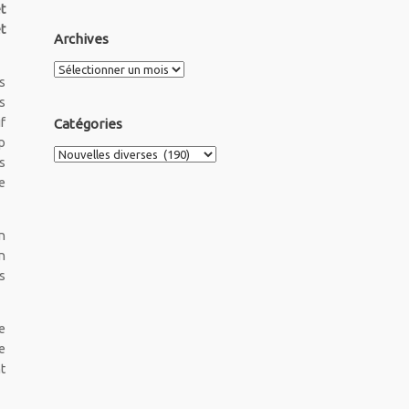
t
t
Archives
Archives
s
s
f
Catégories
p
Catégories
s
e
n
n
s
e
e
t