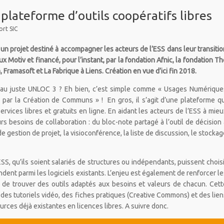
plateforme d’outils coopératifs libres
rt SIC
un projet destiné à accompagner les acteurs de l’ESS dans leur transitio
x Motiv et financé, pour l’instant, par la fondation Afnic, la fondation Th
 Framasoft et La Fabrique à Liens. Création en vue d’ici fin 2018.
e au juste UNLOC 3 ? Eh bien, c’est simple comme « Usages Numérique
s par la Création de Communs » ! En gros, il s’agit d’une plateforme qu
ervices libres et gratuits en ligne. En aidant les acteurs de l’ESS à mieu
urs besoins de collaboration : du bloc-note partagé à l’outil de décision 
de gestion de projet, la visioconférence, la liste de discussion, le stockag
ESS, qu’ils soient salariés de structures ou indépendants, puissent choisi
ndent parmi les logiciels existants. L’enjeu est également de renforcer le
 de trouver des outils adaptés aux besoins et valeurs de chacun. Cett
es tutoriels vidéo, des fiches pratiques (Creative Commons) et des lien
ources déjà existantes en licences libres. A suivre donc.