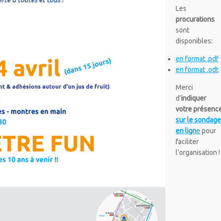
Les
procurations
sont
disponibles:
en format .pdf
en format .odt
Merci
d’
indiquer
votre présenc
sur le sondag
en lign
e
pour
faciliter
l’organisation !