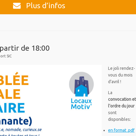
Plus d’infos
 partir de 18:00
ort SIC
Le joli rendez-
vous du mois
d’avril !
La
convocation e
l’ordre du jour
sont
disponibles:
en format .pdf