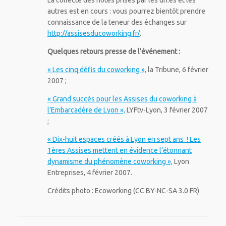
La collecte des notes prises par les un.es et les
autres est en cours : vous pourrez bientôt prendre
connaissance de la teneur des échanges sur
http://assisesducoworking.fr/
.
Quelques retours presse de l’événement :
« Les cinq défis du coworking »,
la Tribune, 6 février
2007 ;
« Grand succès pour les Assises du coworking à
l’Embarcadère de Lyon »,
LYFtv-Lyon
, 3 février 2007
;
« Dix-huit espaces créés à Lyon en sept ans ! Les
1ères Assises mettent en évidence l’étonnant
dynamisme du phénomène coworking »,
Lyon
Entreprises, 4 février 2007.
Crédits photo : Ecoworking (CC BY-NC-SA 3.0 FR)