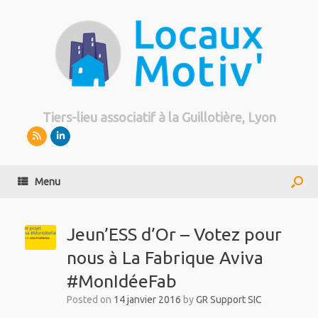
Tiers-lieu associatif à la Guillotière, Lyon
Menu
Jeun’ESS d’Or – Votez pour
nous à La Fabrique Aviva
#MonIdéeFab
Posted on
14 janvier 2016
by
GR Support SIC