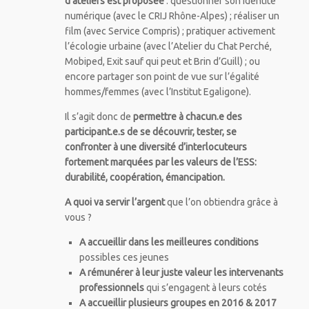
d’ateliers est proposée
: questionner son identité
numérique (avec le CRIJ Rhône-Alpes) ; réaliser un
film (avec Service Compris) ; pratiquer activement
l’écologie urbaine (avec l’Atelier du Chat Perché,
Mobiped, Exit sauf qui peut et Brin d’Guill) ; ou
encore partager son point de vue sur l’égalité
hommes/femmes (avec l’Institut Egaligone).
Il s’agit donc de
permettre à chacun.e des
participant.e.s de se découvrir, tester, se
confronter à une diversité d’interlocuteurs
fortement marquées par les valeurs de l’ESS:
durabilité, coopération, émancipation.
A quoi va servir l’argent
que l’on obtiendra grâce à
vous ?
A accueillir dans les meilleures conditions
possibles ces jeunes
A rémunérer à leur juste valeur les intervenants
professionnels
qui s’engagent à leurs cotés
A accueillir plusieurs groupes en 2016 & 2017