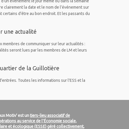
e d’un événement le jour même ou dans la semaine
ire clairement la date et le nom de l’événement sur
 certains d’être au bon endroit. Et les passants du
 une actualité
x membres de communiquer sur leur actualités :
lités seront lues par les membres de LM et leurs
artier de la Guillotière
’entrées. Toutes les informations sur l'ESS et la
ux Motiv' est un
tiers-lieu associatif de
érations au service de l’Économie sociale,
daire et écologique (ESSE) géré collectivement
,