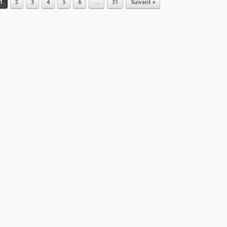
1
2
3
4
5
6
…
31
Suivant »