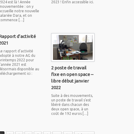
2024 est là ! Année
2023 ! Enfin accessible ici.
mouvementée : on y
accueille notre nouvelle
salariée Dara, et on
commence […]
Rapport d’activité
2021
Le rapport d’activité
adopté à notre AG du
printemps 2022 pour
l’année 2021 est
2 poste de travail
désormais disponible au
téléchargement ici :
fixe en open space –
libre début janvier
2022
Suite à des mouvements,
un poste de travail s’est
libéré dans chacun des
deux open space, à un
coût de 192 euros […]