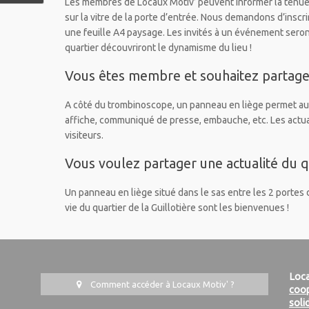
Les membres de Locaux Motiv’ peuvent informer la tenu
sur la vitre de la porte d’entrée. Nous demandons d’inscr
une feuille A4 paysage. Les invités à un événement seront
quartier découvriront le dynamisme du lieu !
Vous êtes membre et souhaitez partager
A côté du trombinoscope, un panneau en liège permet au
affiche, communiqué de presse, embauche, etc. Les actua
visiteurs.
Vous voulez partager une actualité du qu
Un panneau en liège situé dans le sas entre les 2 portes d
vie du quartier de la Guillotière sont les bienvenues !
Loca
Comment accéder à Locaux Motiv' ?
coop
soli