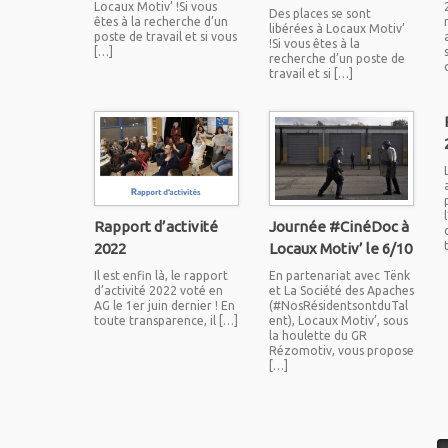
Locaux Motiv’ !Si vous
Des places se sont
êtes à la recherche d’un
libérées à Locaux Motiv’
poste de travail et si vous
!Si vous êtes à la
[…]
recherche d’un poste de
travail et si […]
Rapport d’activité
Journée #CinéDoc à
2022
Locaux Motiv’ le 6/10
Il est enfin là, le rapport
En partenariat avec Tënk
d’activité 2022 voté en
et La Société des Apaches
AG le 1er juin dernier ! En
(#NosRésidentsontduTal
toute transparence, il […]
ent), Locaux Motiv’, sous
la houlette du GR
Rézomotiv, vous propose
[…]