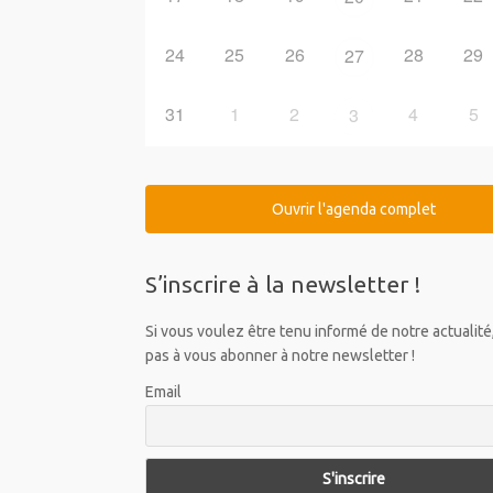
24
25
26
28
29
27
31
1
2
4
5
3
Ouvrir l'agenda complet
S’inscrire à la newsletter !
Si vous voulez être tenu informé de notre actualité
pas à vous abonner à notre newsletter !
Email