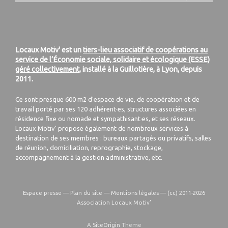
Locaux Motiv' est un
tiers-lieu associatif de coopérations au
service de l’Économie sociale, solidaire et écologique (ESSE)
géré collectivement
, installé à la Guillotière, à Lyon, depuis
2011.
Ce sont presque 600 m2 d'espace de vie, de coopération et de
travail porté par ses 120 adhérent·es, structures associées en
résidence fixe ou nomade et sympathisant·es, et ses réseaux.
Locaux Motiv' propose également de nombreux services à
destination de ses membres : bureaux partagés ou privatifs, salles
de réunion, domiciliation, reprographie, stockage,
accompagnement à la gestion administrative, etc.
Espace presse
—
Plan du site
—
Mentions légales
—
(cc) 2011-2026
Association Locaux Motiv’
A
SiteOrigin
Theme