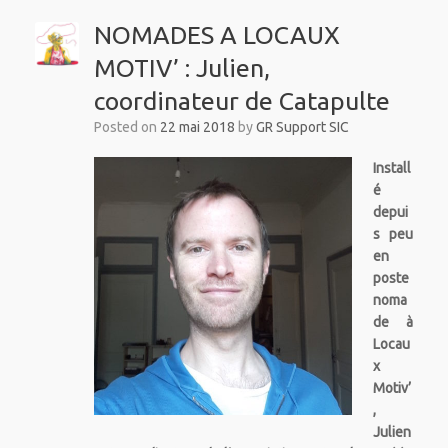
NOMADES A LOCAUX
MOTIV’ : Julien,
coordinateur de Catapulte
Posted on
22 mai 2018
by
GR Support SIC
Install
é
depui
s peu
en
poste
noma
de à
Locau
x
Motiv’
,
Julien