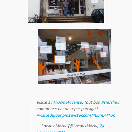
Visite à l
@UsineVivante
. Tout bon
#tierslieu
commence par un repas partagé !
#visitedujour
pic.twitter.com/4EunLAI1Uc
— Locaux Motiv’ (@LocauxMotiv)
24