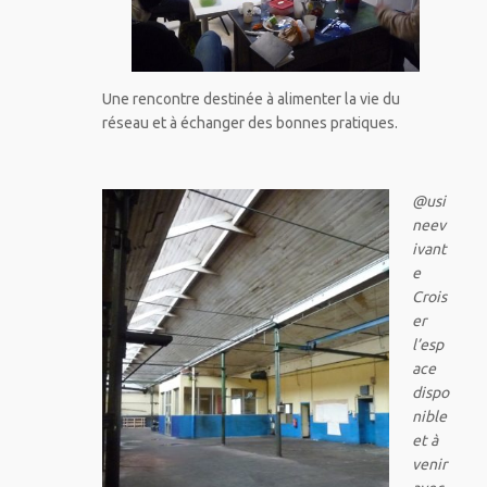
Une rencontre destinée à alimenter la vie du
réseau et à échanger des bonnes pratiques.
@usi
neev
ivant
e
Crois
er
l’esp
ace
dispo
nible
et à
venir