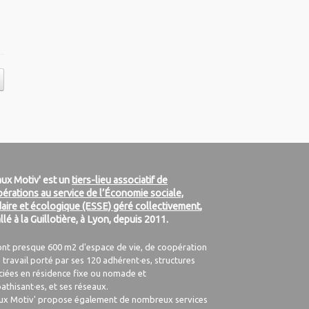
ux Motiv' est un
tiers-lieu associatif de
érations au service de l’Économie sociale,
daire et écologique (ESSE) géré collectivement
,
allé à la Guillotière, à Lyon, depuis 2011.
ont presque 600 m2 d'espace de vie, de coopération
 travail porté par ses 120 adhérent·es, structures
ciées en résidence fixe ou nomade et
athisant·es, et ses réseaux.
ux Motiv' propose également de nombreux services