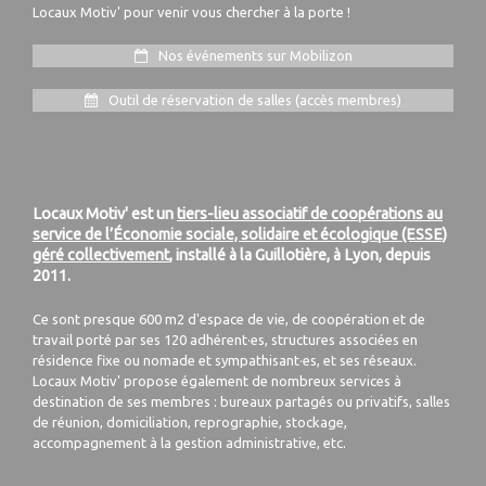
Locaux Motiv' pour venir vous chercher à la porte !
Nos événements sur Mobilizon
Outil de réservation de salles (accès membres)
Locaux Motiv' est un
tiers-lieu associatif de coopérations au
service de l’Économie sociale, solidaire et écologique (ESSE)
géré collectivement
, installé à la Guillotière, à Lyon, depuis
2011.
Ce sont presque 600 m2 d'espace de vie, de coopération et de
travail porté par ses 120 adhérent·es, structures associées en
résidence fixe ou nomade et sympathisant·es, et ses réseaux.
Locaux Motiv' propose également de nombreux services à
destination de ses membres : bureaux partagés ou privatifs, salles
de réunion, domiciliation, reprographie, stockage,
accompagnement à la gestion administrative, etc.