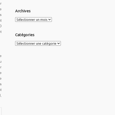
r
e
Archives
s
Archives
t
0
t
Catégories
Catégories
e
u
r
e
e
a
t
,