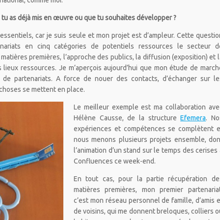
national, comme moi.
 tu as déjà mis en œuvre ou que tu souhaites développer ?
essentiels, car je suis seule et mon projet est d’ampleur. Cette questio
ariats en cinq catégories de potentiels ressources le secteur d
 matières premières, l’approche des publics, la diffusion (exposition) et l
s lieux ressources. Je m’aperçois aujourd’hui que mon étude de march
n de partenariats. A force de nouer des contacts, d’échanger sur le
 choses se mettent en place.
Le meilleur exemple est ma collaboration ave
Hélène Causse, de la structure
Efemera
. No
expériences et compétences se complètent e
nous menons plusieurs projets ensemble, don
l’animation d’un stand sur le temps des cerises 
Confluences ce week-end.
En tout cas, pour la partie récupération de
matières premières, mon premier partenariat
c’est mon réseau personnel de famille, d’amis e
de voisins, qui me donnent breloques, colliers o