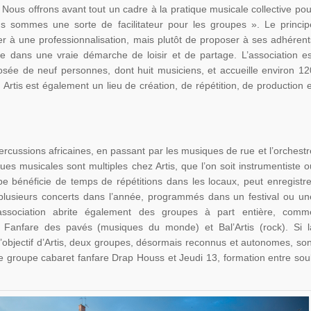
 Nous offrons avant tout un cadre à la pratique musicale collective pou
 sommes une sorte de facilitateur pour les groupes ». Le princip
er à une professionnalisation, mais plutôt de proposer à ses adhérent
e dans une vraie démarche de loisir et de partage. L’association es
ée de neuf personnes, dont huit musiciens, et accueille environ 12
Artis est également un lieu de création, de répétition, de production e
rcussions africaines, en passant par les musiques de rue et l’orchestr
iques musicales sont multiples chez Artis, que l’on soit instrumentiste o
 bénéficie de temps de répétitions dans les locaux, peut enregistre
 plusieurs concerts dans l’année, programmés dans un festival ou un
 L’association abrite également des groupes à part entière, comm
 Fanfare des pavés (musiques du monde) et Bal’Artis (rock). Si l
 l’objectif d’Artis, deux groupes, désormais reconnus et autonomes, son
 le groupe cabaret fanfare Drap Houss et Jeudi 13, formation entre soul