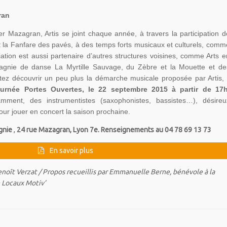
ran
er Mazagran, Artis se joint chaque année, à travers la participation d
t la Fanfare des pavés, à des temps forts musicaux et culturels, comm
ciation est aussi partenaire d’autres structures voisines, comme Arts e
gnie de danse La Myrtille Sauvage, du Zèbre et la Mouette et de
ez découvrir un peu plus la démarche musicale proposée par Artis, i
urnée Portes Ouvertes, le 22 septembre 2015 à partir de 17
amment, des instrumentistes (saxophonistes, bassistes…), désireu
our jouer en concert la saison prochaine.
gnie
,
24 rue Mazagran, Lyon 7e.
Renseignements au 04 78 69 13 73
En savoir plus
enoît Verzat / Propos recueillis par Emmanuelle Berne, bénévole à la
Locaux Motiv’