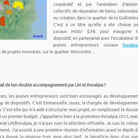
coopératif et par l’animation d’atelier
collectifs de réparation de biens, valorisatio
ou création, dans le quartier de la Guillotièr
C’est à ce titre qu’elle a été choisie pa
Locaux Motiv’ (LM) pour inaugurer l
dispositif, en partenariat avec l’incubateur d
jeunes entrepreneurs sociaux
Ronalpi
e projets innovants, sur le quartier. Rencontre…
tail de ton double accompagnement par LM et Ronalpia ?
lpes, les jeunes entrepreneurs sont bien encouragés au développemen
coup de dispositifs. C’est Emmanuelle Jouas, la chargée de développemen
. C’est elle qui m’a aidé à structurer mon projet, en remplissant le dossie
 un premier budget. J’appartiens bien à la promotion Ronalpia 2015, mais
iat LM/Ronalpia, je n’ai pas suivi la sélection officielle. Je suis le cobay
t. J’ai assisté à une première réunion d’information avant le dépôt d
’a donné la réponse trois mois plus tard. Je bénéficie donc d’un suiv