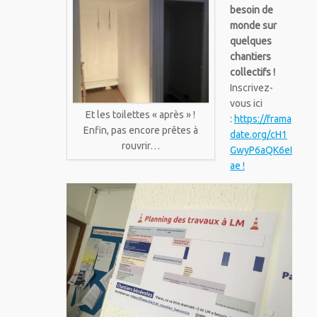
besoin de
monde sur
quelques
chantiers
collectifs !
Inscrivez-
vous ici
Et les toilettes « après » !
:
https://frama
Enfin, pas encore prêtes à
date.org/cH1
rouvrir…
GwyP6aQK6eI
ae !