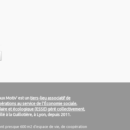
ux Motiv' est un
tiers-lieu associatif de
érations au service de l’Économie sociale,
daire et écologique (ESSE) géré collectivement
,
allé à la Guillotière, à Lyon, depuis 2011.
ont presque 600 m2 d'espace de vie, de coopération