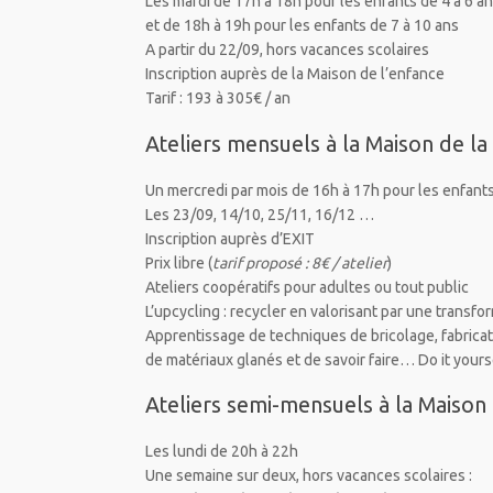
Les mardi de 17h à 18h pour les enfants de 4 à 6 a
et de 18h à 19h pour les enfants de 7 à 10 ans
A partir du 22/09, hors vacances scolaires
Inscription auprès de la Maison de l’enfance
Tarif : 193 à 305€ / an
Ateliers mensuels à la Maison de la 
Un mercredi par mois de 16h à 17h pour les enfants
Les 23/09, 14/10, 25/11, 16/12 …
Inscription auprès d’EXIT
Prix libre (
tarif proposé : 8€ / atelier
)
Ateliers coopératifs pour adultes ou tout public
L’upcycling : recycler en valorisant par une transfor
Apprentissage de techniques de bricolage, fabricat
de matériaux glanés et de savoir faire… Do it yourse
Ateliers semi-mensuels à la Maison
Les lundi de 20h à 22h
Une semaine sur deux, hors vacances scolaires :