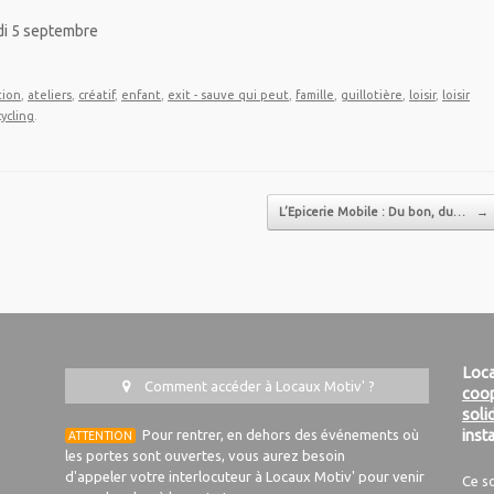
edi 5 septembre
tion
,
ateliers
,
créatif
,
enfant
,
exit - sauve qui peut
,
famille
,
guillotière
,
loisir
,
loisir
ycling
.
L’Epicerie Mobile : Du bon, du…
→
Loca
Comment accéder à Locaux Motiv' ?
coop
soli
Pour rentrer, en dehors des événements où
inst
ATTENTION
les portes sont ouvertes, vous aurez besoin
d'appeler votre interlocuteur à Locaux Motiv' pour venir
Ce s