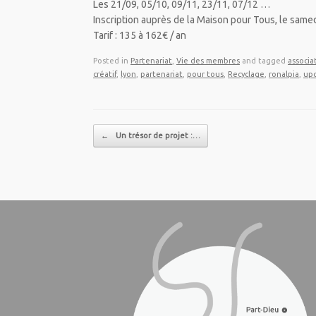
Les 21/09, 05/10, 09/11, 23/11, 07/12 …
Inscription auprès de la Maison pour Tous, le sam
Tarif : 135 à 162€ / an
Posted in
Partenariat
,
Vie des membres
and tagged
associa
créatif
,
lyon
,
partenariat
,
pour tous
,
Recyclage
,
ronalpia
,
upc
Post navigation
←
Un trésor de projet :…