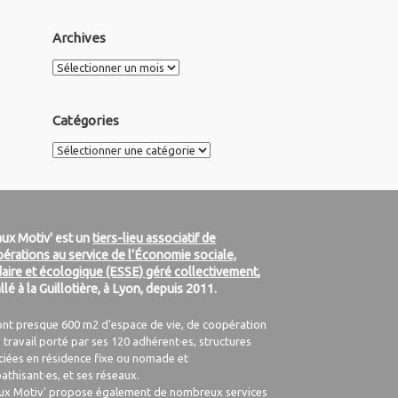
Archives
Archives
Catégories
Catégories
ux Motiv' est un
tiers-lieu associatif de
érations au service de l’Économie sociale,
daire et écologique (ESSE) géré collectivement
,
allé à la Guillotière, à Lyon, depuis 2011.
ont presque 600 m2 d'espace de vie, de coopération
 travail porté par ses 120 adhérent·es, structures
ciées en résidence fixe ou nomade et
athisant·es, et ses réseaux.
ux Motiv' propose également de nombreux services