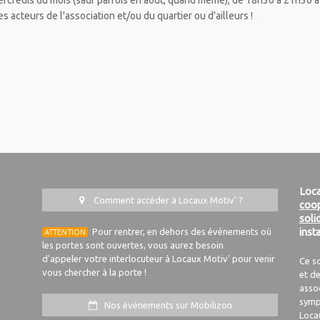
ercredis du mois (sauf parfois en août, quand même), de 18h30 à 21h30 à
s acteurs de l'association et/ou du quartier ou d'ailleurs !
Loca
Comment accéder à Locaux Motiv' ?
coop
soli
Pour rentrer, en dehors des événements où
inst
ATTENTION
les portes sont ouvertes, vous aurez besoin
d'appeler votre interlocuteur à Locaux Motiv' pour venir
Ce s
vous chercher à la porte !
et de
asso
symp
Nos événements sur Mobilizon
Loca