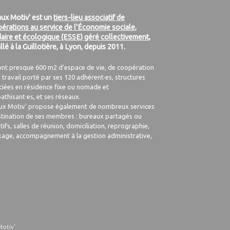
ux Motiv' est un
tiers-lieu associatif de
érations au service de l’Économie sociale,
daire et écologique (ESSE) géré collectivement
,
allé à la Guillotière, à Lyon, depuis 2011.
ont presque 600 m2 d'espace de vie, de coopération
 travail porté par ses 120 adhérent·es, structures
ciées en résidence fixe ou nomade et
athisant·es, et ses réseaux.
ux Motiv' propose également de nombreux services
stination de ses membres : bureaux partagés ou
tifs, salles de réunion, domiciliation, reprographie,
kage, accompagnement à la gestion administrative,
Motiv’