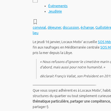
Événements
JeudiWe
convivial
,
déjeuner
,
discussion
,
échange
,
Guillotièr
lieu
Le jeudi 16 janvier, Locaux Motiv’ accueille
SOS Méd
fin aux naufrages en Méditerranée centrale
SOS M
pris la mer depuis la Libye.
« Nous refusons d’ignorer le cimetière marin 
d’abord, mais aussi pour notre humanité. »
déclarait Françis Vallat, son Président en 201
——————————————————-
Que vous soyez adhérent·es à Locaux Motiv’, habitan
structures du quartier ou tout simplement curieuse
thématique particulière, partager une compétence,
partager !).