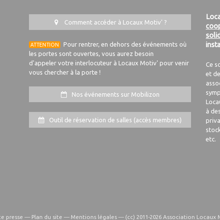
Loca
Comment accéder à Locaux Motiv' ?
coop
soli
Pour rentrer, en dehors des événements où
inst
ATTENTION
les portes sont ouvertes, vous aurez besoin
d'appeler votre interlocuteur à Locaux Motiv' pour venir
Ce s
vous chercher à la porte !
et de
asso
symp
Nos événements sur Mobilizon
Loca
à de
Outil de réservation de salles (accès membres)
priva
stoc
etc.
e presse
—
Plan du site
—
Mentions légales
—
(cc) 2011-2026 Association Locaux 