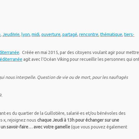
e
,
JeudiWe
,
lyon
,
midi
,
ouverture
,
partagé
,
rencontre
,
thématique
,
tiers-
iterranée
. Créée en mai 2015, par des citoyens voulant agir pour mettre
éditerranée
agit avec l’Océan Viking pour recueillir les personnes qui on
qui nous interpelle. Question de vie ou de mort, pour les naufragés
9.
t·es du quartier de la Guillotière, salarié·es et/ou bénévoles des
s·x, rejoignez nous
chaque Jeudi à 13h pour échanger sur une
 un savoir-faire… avec votre gamelle
(que vous pouvez également