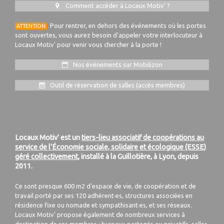
Comment accéder à Locaux Motiv' ?
Pour rentrer, en dehors des événements où les portes
ATTENTION
sont ouvertes, vous aurez besoin d'appeler votre interlocuteur à
Locaux Motiv' pour venir vous chercher à la porte !
Nos événements sur Mobilizon
Outil de réservation de salles (accès membres)
Locaux Motiv' est un
tiers-lieu associatif de coopérations au
service de l’Économie sociale, solidaire et écologique (ESSE)
géré collectivement
, installé à la Guillotière, à Lyon, depuis
2011.
Ce sont presque 600 m2 d'espace de vie, de coopération et de
travail porté par ses 120 adhérent·es, structures associées en
résidence fixe ou nomade et sympathisant·es, et ses réseaux.
Locaux Motiv' propose également de nombreux services à
destination de ses membres : bureaux partagés ou privatifs, salles