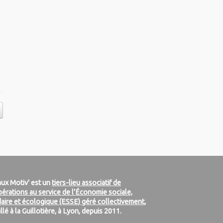
ux Motiv' est un
tiers-lieu associatif de
érations au service de l’Économie sociale,
daire et écologique (ESSE) géré collectivement
,
allé à la Guillotière, à Lyon, depuis 2011.