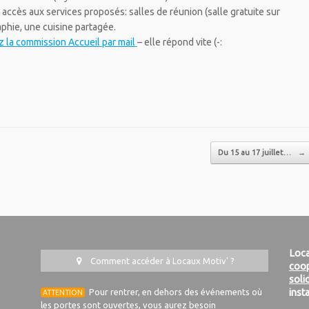
 accès aux services proposés:
salles de réunion (salle gratuite sur
aphie, une cuisine partagée.
 la commission Accueil par mail
– elle répond vite (-:
Du 15 au 17 juillet…
→
Loca
Comment accéder à Locaux Motiv' ?
coop
soli
Pour rentrer, en dehors des événements où
inst
ATTENTION
les portes sont ouvertes, vous aurez besoin