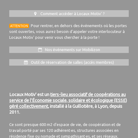
Comment accéder à Locaux Motiv' ?
Pour rentrer, en dehors des événements où les portes
ATTENTION
sont ouvertes, vous aurez besoin d'appeler votre interlocuteur à
Locaux Motiv' pour venir vous chercher à la porte !
Nos événements sur Mobilizon
Outil de réservation de salles (accès membres)
Locaux Motiv' est un
tiers-lieu associatif de coopérations au
service de l’Économie sociale, solidaire et écologique (ESSE)
géré collectivement
, installé à la Guillotière, à Lyon, depuis
2011.
Ce sont presque 600 m2 d'espace de vie, de coopération et de
travail porté par ses 120 adhérent·es, structures associées en
résidence fixe ou nomade et sympathisant·es, et ses réseaux.