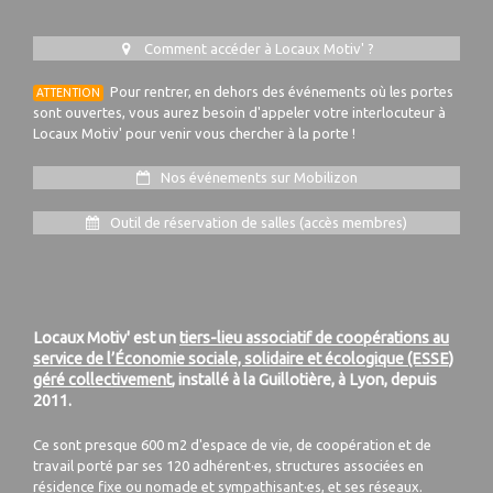
Comment accéder à Locaux Motiv' ?
Pour rentrer, en dehors des événements où les portes
ATTENTION
sont ouvertes, vous aurez besoin d'appeler votre interlocuteur à
Locaux Motiv' pour venir vous chercher à la porte !
Nos événements sur Mobilizon
Outil de réservation de salles (accès membres)
Locaux Motiv' est un
tiers-lieu associatif de coopérations au
service de l’Économie sociale, solidaire et écologique (ESSE)
géré collectivement
, installé à la Guillotière, à Lyon, depuis
2011.
Ce sont presque 600 m2 d'espace de vie, de coopération et de
travail porté par ses 120 adhérent·es, structures associées en
résidence fixe ou nomade et sympathisant·es, et ses réseaux.