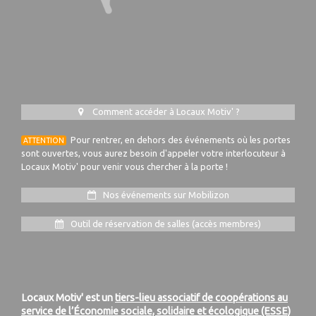
Comment accéder à Locaux Motiv' ?
Pour rentrer, en dehors des événements où les portes
ATTENTION
sont ouvertes, vous aurez besoin d'appeler votre interlocuteur à
Locaux Motiv' pour venir vous chercher à la porte !
Nos événements sur Mobilizon
Outil de réservation de salles (accès membres)
Locaux Motiv' est un
tiers-lieu associatif de coopérations au
service de l’Économie sociale, solidaire et écologique (ESSE)