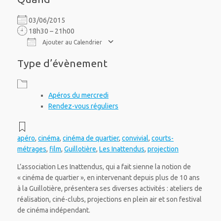
03/06/2015
18h30 – 21h00
Ajouter au Calendrier
Télécharger ICS
Calendrier Google
iCalendar
Office 365
Outlook Live
Type d’évènement
Apéros du mercredi
Rendez-vous réguliers
apéro
,
cinéma
,
cinéma de quartier
,
convivial
,
courts-
métrages
,
film
,
Guillotière
,
Les Inattendus
,
projection
L’association Les Inattendus, qui a fait sienne la notion de
« cinéma de quartier », en intervenant depuis plus de 10 ans
à la Guillotière, présentera ses diverses activités : ateliers de
réalisation, ciné-clubs, projections en plein air et son festival
de cinéma indépendant.