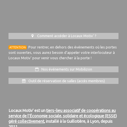
Comment accéder à Locaux Motiv' ?
Pour rentrer, en dehors des événements où les portes
ATTENTION
sont ouvertes, vous aurez besoin d'appeler votre interlocuteur à
Locaux Motiv' pour venir vous chercher à la porte !
Nos événements sur Mobilizon
Outil de réservation de salles (accès membres)
Locaux Motiv' est un
tiers-lieu associatif de coopérations au
service de l’Économie sociale, solidaire et écologique (ESSE)
géré collectivement
, installé à la Guillotière, à Lyon, depuis
2011.