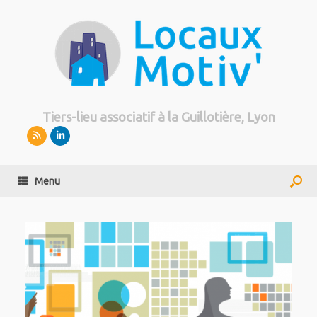
Tiers-lieu associatif à la Guillotière, Lyon
Menu