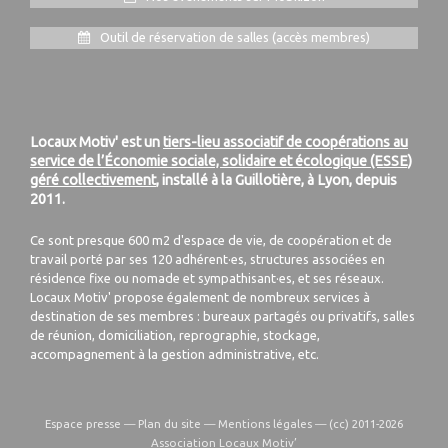
Outil de réservation de salles (accès membres)
Locaux Motiv' est un
tiers-lieu associatif de coopérations au
service de l’Économie sociale, solidaire et écologique (ESSE)
géré collectivement
, installé à la Guillotière, à Lyon, depuis
2011.
Ce sont presque 600 m2 d'espace de vie, de coopération et de
travail porté par ses 120 adhérent·es, structures associées en
résidence fixe ou nomade et sympathisant·es, et ses réseaux.
Locaux Motiv' propose également de nombreux services à
destination de ses membres : bureaux partagés ou privatifs, salles
de réunion, domiciliation, reprographie, stockage,
accompagnement à la gestion administrative, etc.
Espace presse
—
Plan du site
—
Mentions légales
—
(cc) 2011-2026
Association Locaux Motiv’