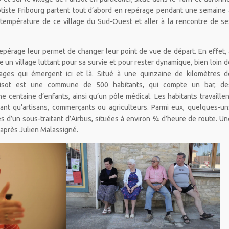
ptiste Fribourg partent tout d’abord en repérage pendant une semaine 
a température de ce village du Sud-Ouest et aller à la rencontre de se
repérage leur permet de changer leur point de vue de départ. En effet, 
te un village luttant pour sa survie et pour rester dynamique, bien loin d
ages qui émergent ici et là. Situé à une quinzaine de kilomètres d
arisot est une commune de 500 habitants, qui compte un bar, de
 centaine d’enfants, ainsi qu’un pôle médical. Les habitants travaillen
tant qu’artisans, commerçants ou agriculteurs. Parmi eux, quelques-un
s d’un sous-traitant d’Airbus, situées à environ ¾ d’heure de route. Un
d’après Julien Malassigné.