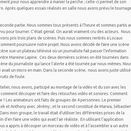
oment pour nous apprendre à manier la perche ; celle-ci permet de son
cro. Après quelques essais réalisés en salle nous avons prévu le tournag
 seconde partie. Nous sommes tous présents à l’heure et sommes partis a
vu pour tourner. C’était génial. On aurait vraiment cru des acteurs. Nous
avons pris trois plans de scènes. Puis nous sommes rentrés à Locaux
 comment poursuivre notre projet. Nous avons décidé de faire une scène
ène sue un plateau télévisé où un journaliste fait passer l’information
ontre Mareine Lapine. Ces deux dernières scènes on été tournées dans
scène du journaliste qui lance l’alerte a été tournée par nous-mêmes. Nou
te avait un micro en main. Dans la seconde scène, nous avons juste utilisé
ruits de foule.
atelier, nous avons, participé au montage de la vidéo et du son avec les
é comment découper et faire des retouches vidéo et sonores. Comment
ée ? Les animateurs ont faits de groupes de 4 personnes. Le premier
lek et Anthony avec Jérémy ; et le second constitué de Marwa, Sébastien
ans mon groupe, le travail était d’utiliser les différentes prises de la
 d’en faire une vidéo qui avait l’air réaliste. En utilisant l’application
us a appris à découper un morceau de vidéo et à l’assembler a un autre