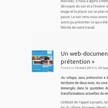
morceau ; il nous a appris à met
découper du son et à l’insérer 
image et le placer sur un plan m
pause. Le soir venu nous avons
avons pu présenter ce qui a été
félicité de notre travail.
Un web-documentai
prétention »
Posted on
16 mars 2015
by
GR Sup
Au village, sans prétention
a é
territoire de deux mois. Au cou
immergés dans le quotidien du
transformations actuelles du 
L’intitulé de l’appel à projets, l
fin du village. Nouveau départ »