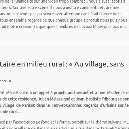
tre de la luminosité sur une vidéo tropp sombre ; il nous a aussi appris à
ailleurs. Sur une autre scène, il nous a montré comment détouré une
ais nous n’avons pas pu suivre avec attention car il était l’heure de la
 tous ensemble regardé ce que chaque groupe a produit nous puis nous
 fait (notre création) à quelques membres de Locaux Motiv qui nous ont
re en milieu rural : « Au village, sans
port SIC
té réalisé suite à un appel à projets audiovisuel et à une résidence d
rs de cette résidence, Julien Malassigné et Jean-Baptiste Fribourg se son
 village de Parisot dans le Tarn-et-Garonne. Regards d’urbains sur le
monde rural…
ancé par l’association Le fond et la forme, portait sur le thème suivant : « 
 et sur le village de Parisot en particulier, situé dans le Tarn-et-Garonne