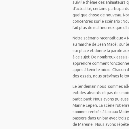
suivi le thème des animateurs qu
d’actualité, certains participan
quelque chose de nouveau. Non
concentrés sur le scénario ; No
fait plus de malheureux que d’
Notre scénario racontait que «
au marché de Jean Macé ; sur le 
sur place et donne la parole au
à ce sujet. De nombreux essais d
apprendre comment fonctionne la 
appris à tenir le micro. Chacun 
des essais, nous prévîmes le t
Le lendemain nous sommes allés
eut des absents et pas des moin
participant. Nous avons pu aussi
Marine Lepen. La scène fut enreg
sommes rentrés à Locaux Motiv o
passera dans un bar avec trois 
de Mareine. Nous avons répété c