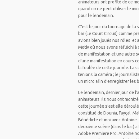
animateurs ont profité de ce m
quand on ne peut utiliser le mi
pour le lendemain.
C’est le jour du tournage de la
bar (Le Court Circuit) comme pré
avions bien joués nos rôles et 
Motiv où nous avons réfléchi à
de manifestation et une autre sc
d’une manifestation en cours c
la foulée de cette journée. La 
tenions la caméra ; le journalis
un micro afin d’enregistrer les b
Le lendemain, dernier jour de l’
animateurs. Ils nous ont montr
cette journée s’est elle déroul
constitué de Dounia, Fayçal, Ma
Bénédicte et moi avec Antoine. D
deuxième scène (dans le bar) afin
Adobe Premiere Pro, Antoine no