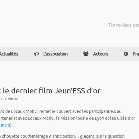
Tiers-lieu as
Actualités
L’association
Acteurs
Pra
: le dernier film Jeun’ESS d’or
aux Motiv'
t de Locaux Motiv’, remet le couvert avec les participant.e.s au
tenariat avec Locaux Motiv’, la Mission locale de Lyon et les Cités d’or
n mars
) !
 chouette court-métrage d’anticipation… glaçant, sur la question