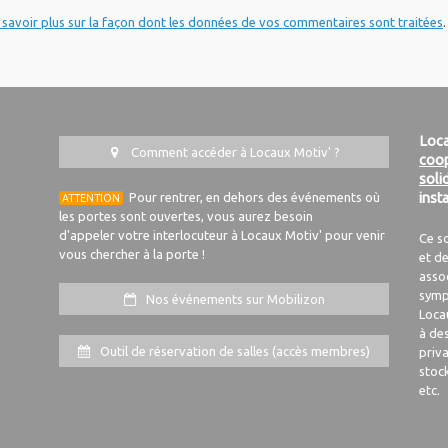
 savoir plus sur la façon dont les données de vos commentaires sont traitées
.
Loca
Comment accéder à Locaux Motiv' ?
coop
soli
Pour rentrer, en dehors des événements où
inst
ATTENTION
les portes sont ouvertes, vous aurez besoin
d'appeler votre interlocuteur à Locaux Motiv' pour venir
Ce s
vous chercher à la porte !
et de
asso
symp
Nos événements sur Mobilizon
Loca
à de
Outil de réservation de salles (accès membres)
priva
stoc
etc.