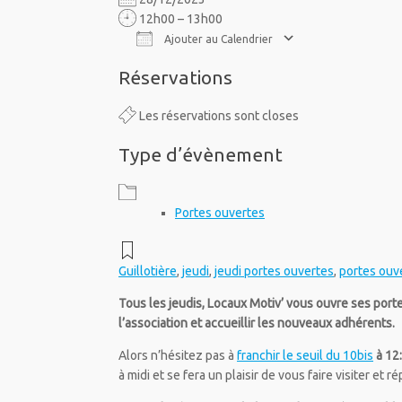
12h00 – 13h00
Ajouter au Calendrier
Télécharger ICS
Calendrier Google
iCalendar
Office 365
Outlook Live
Réservations
Les réservations sont closes
Type d’évènement
Portes ouvertes
Guillotière
,
jeudi
,
jeudi portes ouvertes
,
portes ouv
Tous les jeudis, Locaux Motiv’ vous ouvre ses port
l’association et accueillir les nouveaux adhérents.
Alors n’hésitez pas à
franchir le seuil du 10bis
à 12
à midi et se fera un plaisir de vous faire visiter et