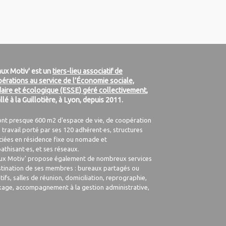
ux Motiv' est un
tiers-lieu associatif de
érations au service de l’Économie sociale,
daire et écologique (ESSE) géré collectivement
,
allé à la Guillotière, à Lyon, depuis 2011.
ont presque 600 m2 d'espace de vie, de coopération
 travail porté par ses 120 adhérent·es, structures
ciées en résidence fixe ou nomade et
athisant·es, et ses réseaux.
ux Motiv' propose également de nombreux services
stination de ses membres : bureaux partagés ou
tifs, salles de réunion, domiciliation, reprographie,
kage, accompagnement à la gestion administrative,