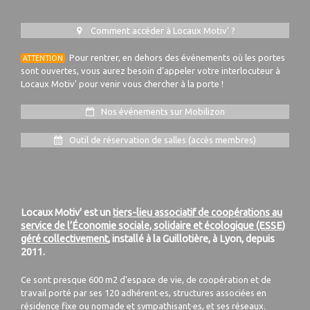
Comment accéder à Locaux Motiv' ?
Pour rentrer, en dehors des événements où les portes
ATTENTION
sont ouvertes, vous aurez besoin d'appeler votre interlocuteur à
Locaux Motiv' pour venir vous chercher à la porte !
Nos événements sur Mobilizon
Outil de réservation de salles (accès membres)
Locaux Motiv' est un
tiers-lieu associatif de coopérations au
service de l’Économie sociale, solidaire et écologique (ESSE)
géré collectivement
, installé à la Guillotière, à Lyon, depuis
2011.
Ce sont presque 600 m2 d'espace de vie, de coopération et de
travail porté par ses 120 adhérent·es, structures associées en
résidence fixe ou nomade et sympathisant·es, et ses réseaux.