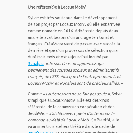
Une référen(c)e à Locaux Motiv’
Sylvie est très soutenue dans le développement
de son projet par Locaux Motiv’, où elle est arrivée
comme nomade en 2016. Adhérente depuis deux
ans, elle avait besoin d’un ancrage territorial et
français. CréaMigra vient de passer avec succès la
dernière étape d’un processus de sélection qui a
duré trois mois et est aujourd’hui incubé par
Ronalpia
.
« Je suis dans un apprentissage
permanent des rouages sociaux et administratifs
français, de l’ESS ainsi que de l’entrepreneuriat, et
Locaux Motiv’ et Ronalpia sont de précieux alliés. »
Comme
« l’autogestion ne se fait pas seule »,
Sylvie
s’implique à Locaux Motiv’. Elle est deux fois
référente, de la commission coopération et des
JeudiWe.
« J’ai découvert plein d’acteurs via la
comcoop au-delà de Locaux Motiv’. »
Bientôt, elle
va animer trois ateliers théâtre dans le cadre de
Jeun’ESS d’or
.
« Locaux Motiv’ est un formidable