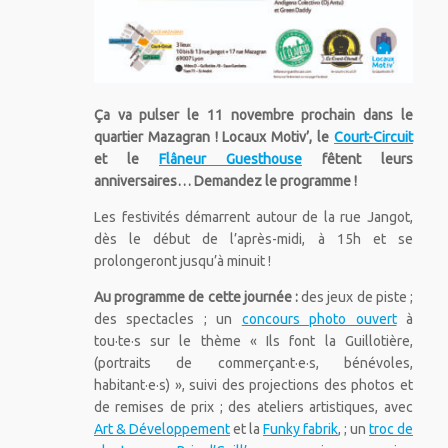
Ça va pulser le 11 novembre prochain dans le
quartier Mazagran ! Locaux Motiv’, le
Court-Circuit
et le
Flâneur Guesthouse
fêtent leurs
anniversaires… Demandez le programme !
Les festivités démarrent autour de la rue Jangot,
dès le début de l’après-midi, à 15h et se
prolongeront jusqu’à minuit !
Au programme de cette journée :
des jeux de piste ;
des spectacles ; un
concours photo ouvert
à
tou·te·s sur le thème « Ils font la Guillotière,
(portraits de commerçant·e·s, bénévoles,
habitant·e·s) », suivi des projections des photos et
de remises de prix ; des ateliers artistiques, avec
Art & Développement
et la
Funky fabrik
, ; un
troc de