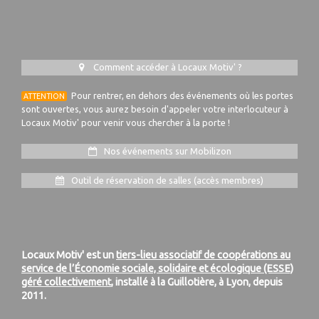
Comment accéder à Locaux Motiv' ?
Pour rentrer, en dehors des événements où les portes
ATTENTION
sont ouvertes, vous aurez besoin d'appeler votre interlocuteur à
Locaux Motiv' pour venir vous chercher à la porte !
Nos événements sur Mobilizon
Outil de réservation de salles (accès membres)
Locaux Motiv' est un
tiers-lieu associatif de coopérations au
service de l’Économie sociale, solidaire et écologique (ESSE)
géré collectivement
, installé à la Guillotière, à Lyon, depuis
2011.