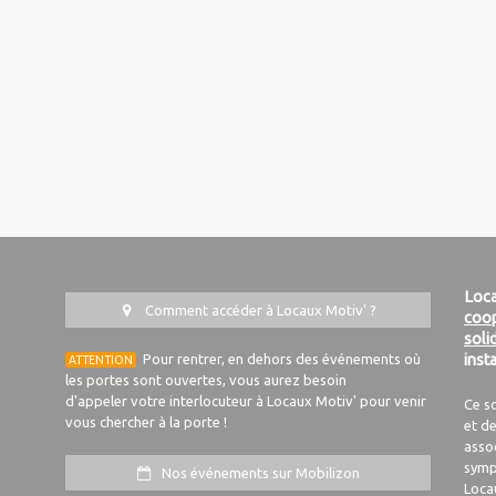
Loca
Comment accéder à Locaux Motiv' ?
coop
soli
Pour rentrer, en dehors des événements où
inst
ATTENTION
les portes sont ouvertes, vous aurez besoin
d'appeler votre interlocuteur à Locaux Motiv' pour venir
Ce s
vous chercher à la porte !
et de
asso
symp
Nos événements sur Mobilizon
Loca