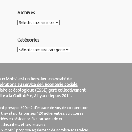
Archives
Archives
Catégories
Catégories
ux Motiv' est un
tiers-lieu associatif de
érations au service de l’Économie sociale,
daire et écologique (ESSE) géré collectivement
,
allé à la Guillotière, à Lyon, depuis 2011.
ont presque 600 m2 d'espace de vie, de coopération
 travail porté par ses 120 adhérent·es, structures
ciées en résidence fixe ou nomade et
athisant·es, et ses réseaux.
ux Motiv' propose également de nombreux services