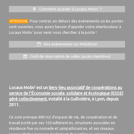
Comment accéder à Locaux Motiv' ?
Pour rentrer, en dehors des événements où les portes
ATTENTION
sont ouvertes, vous aurez besoin d'appeler votre interlocuteur à
Locaux Motiv' pour venir vous chercher à la porte !
Nos événements sur Mobilizon
Outil de réservation de salles (accès membres)
Locaux Motiv' est un
tiers-lieu associatif de coopérations au
service de l’Économie sociale, solidaire et écologique (ESSE)
géré collectivement
, installé à la Guillotière, à Lyon, depuis
2011.
Ce sont presque 600 m2 d'espace de vie, de coopération et de
travail porté par ses 120 adhérent·es, structures associées en
résidence fixe ou nomade et sympathisant·es, et ses réseaux.
Locaux Motiv' propose également de nombreux services à