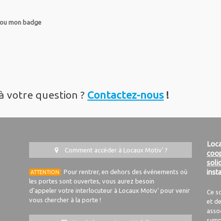
de ou mon badge
à votre question ?
Contactez-nous
!
Loca
Comment accéder à Locaux Motiv' ?
coop
soli
Pour rentrer, en dehors des événements où
inst
ATTENTION
les portes sont ouvertes, vous aurez besoin
d'appeler votre interlocuteur à Locaux Motiv' pour venir
Ce s
vous chercher à la porte !
et de
asso
symp