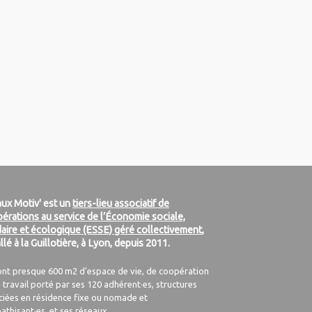
ux Motiv' est un
tiers-lieu associatif de
érations au service de l’Économie sociale,
daire et écologique (ESSE) géré collectivement
,
allé à la Guillotière, à Lyon, depuis 2011.
ont presque 600 m2 d'espace de vie, de coopération
 travail porté par ses 120 adhérent·es, structures
ciées en résidence fixe ou nomade et
athisant·es, et ses réseaux.